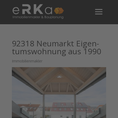
92318 Neu­markt Eigen­
tums­woh­nung aus 1990
Immobilienmakler