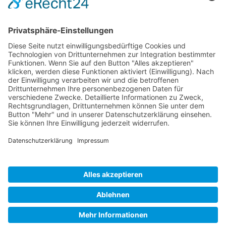
eRKa Immobilienmakler & Bauplaner

Richard Kölbl
Oberölsbacher Str. 2
92348 Berg bei Neumarkt i.d.OPf.
09189 - 41 49 712

0171 64 78 953‬

info@erka-bauplanung.de

Impressum
Datenschutz
© 2026 eRKa Immobilienmakler & Bauplaner