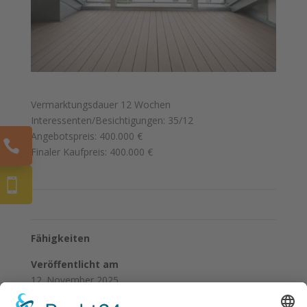
Ver­mark­tungs­dau­er 12 Wochen
Interessenten/Besichtigungen: 35/12
Ange­bots­preis: 400.000 €
Fina­ler Kauf­preis: 400.000 €
Fähigkeiten
Veröffentlicht am
12. November 2025